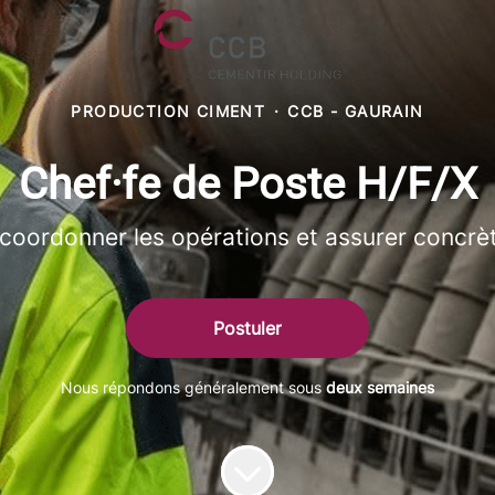
PRODUCTION CIMENT
·
CCB - GAURAIN
Chef·fe de Poste H/F/X
inu, coordonner les opérations et assurer conc
Postuler
Nous répondons généralement sous
deux semaines