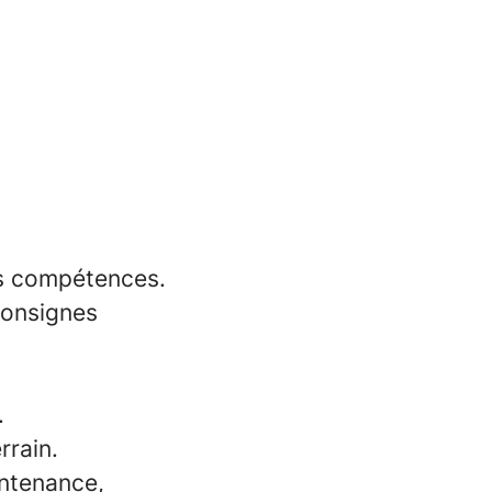
es compétences.
consignes
.
rrain.
intenance,