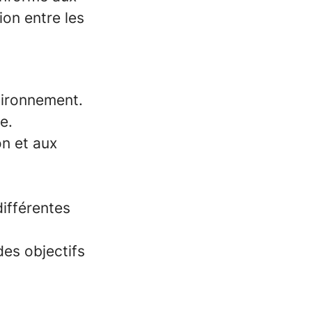
ion entre les
nvironnement.
e.
on et aux
différentes
des objectifs