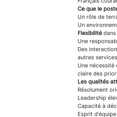
Français couran
Ce que le post
Un rôle de terr
Un environneme
Flexibilité
dans 
Une responsabil
Des interaction
autres services
Une nécessité d
claire des prior
Les qualités a
Résolument orie
Leadership élev
Capacité à déc
Esprit d’équipe