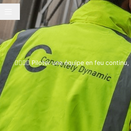
Partager la page
MENU CARRIÈRE
👷‍♂️👷‍♀️ Piloter une équipe en feu cont