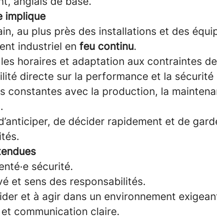
t, anglais de base.
e implique
ain, au plus près des installations et des équi
nt industriel en
feu continu
.
les horaires et adaptation aux contraintes d
ité directe sur la performance et la sécurité
s constantes avec la production, la maintena
.
’anticiper, de décider rapidement et de gard
ités.
ttendues
nté·e sécurité.
é et sens des responsabilités.
ider et à agir dans un environnement exigean
 et communication claire.