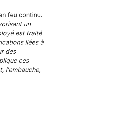
en feu continu.
vorisant un
oyé est traité
ications liées à
ur des
plique ces
nt, l'embauche,