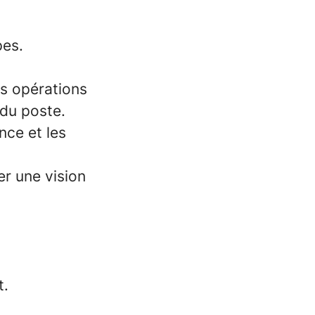
pes.
es opérations
 du poste.
nce et les
er une vision
t.