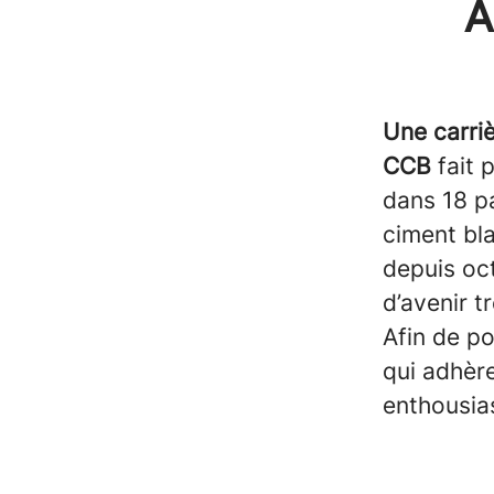
À
Une carri
CCB
fait 
dans 18 p
ciment bl
depuis oc
d’avenir t
Afin de p
qui adhère
enthousias