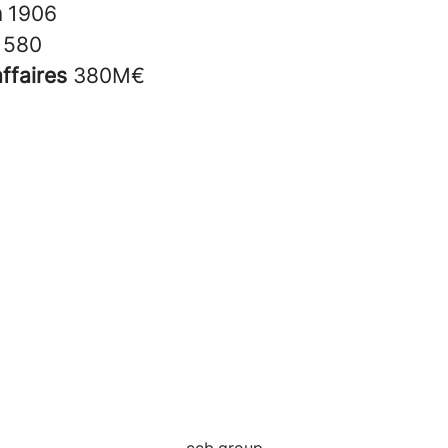
n
1906
s
580
affaires
380M€