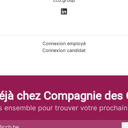
ccb.group
Connexion employé
Connexion candidat
 déjà chez Compagnie des 
 ensemble pour trouver votre prochain
@ccb.be