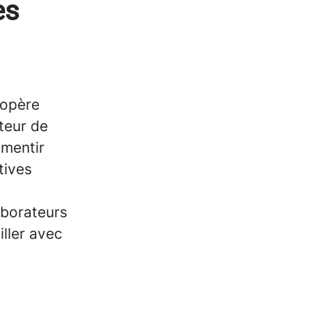
es
 opère
teur de
mentir
tives
aborateurs
iller avec