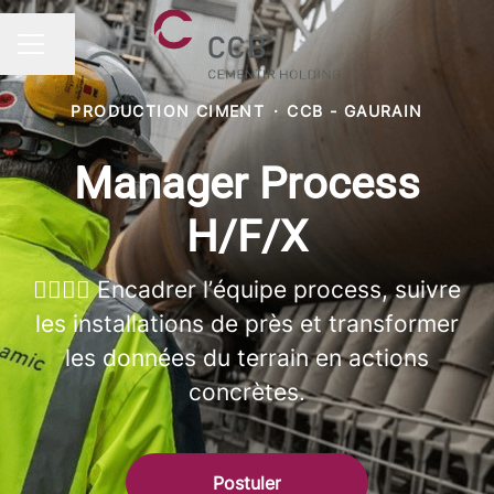
Partager la page
MENU CARRIÈRE
PRODUCTION CIMENT
·
CCB - GAURAIN
Manager Process
H/F/X
👷‍♂️👷‍♀️ Encadrer l’équipe process, suivre
les installations de près et transformer
les données du terrain en actions
concrètes.
Postuler