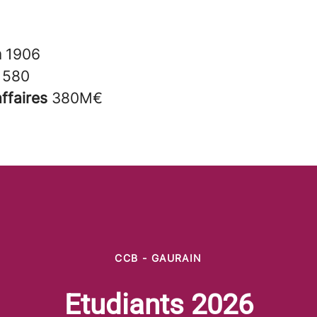
n
1906
s
580
affaires
380M€
CCB - GAURAIN
Etudiants 2026