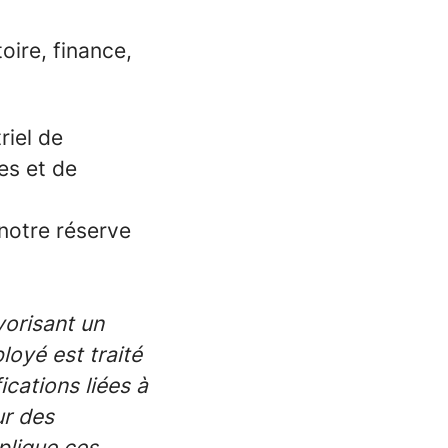
oire, finance,
riel de
es et de
 notre réserve
vorisant un
oyé est traité
ications liées à
ur des
plique ces