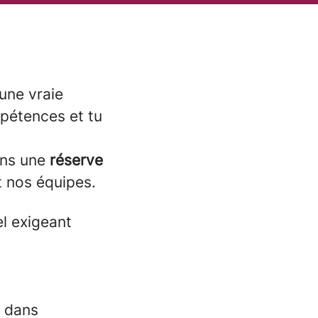
une vraie
mpétences et tu
ons une
réserve
t nos équipes.
l exigeant
r dans