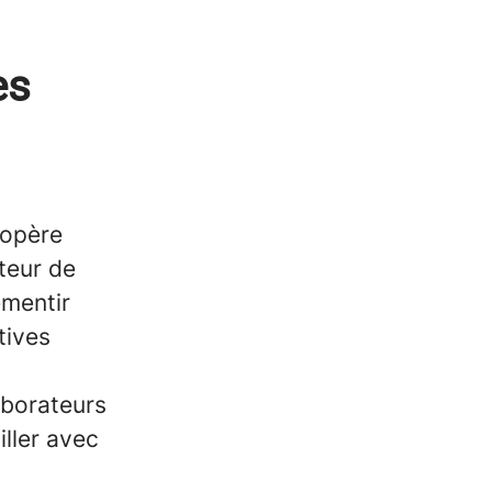
es
 opère
teur de
mentir
tives
aborateurs
iller avec