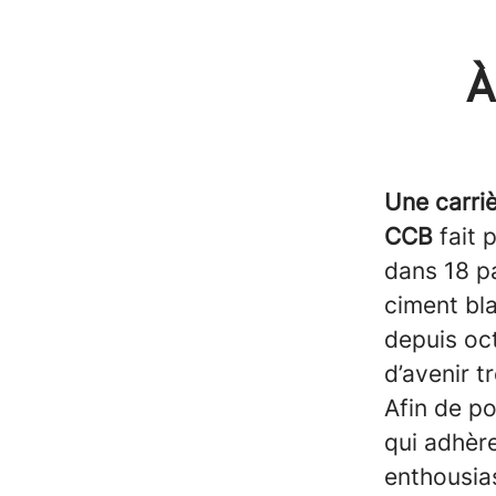
À
Une carri
CCB
fait 
dans 18 p
ciment bl
depuis oc
d’avenir t
Afin de p
qui adhère
enthousias